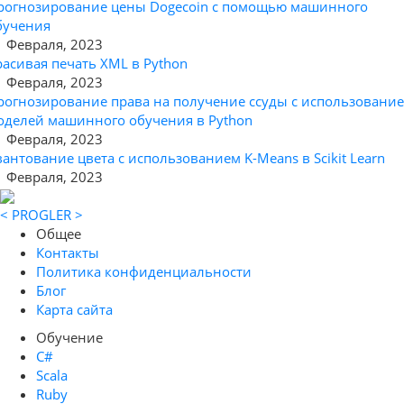
рогнозирование цены Dogecoin с помощью машинного
бучения
1 Февраля, 2023
расивая печать XML в Python
1 Февраля, 2023
рогнозирование права на получение ссуды с использовани
оделей машинного обучения в Python
1 Февраля, 2023
вантование цвета с использованием K-Means в Scikit Learn
1 Февраля, 2023
< PROGLER >
Общее
Контакты
Политика конфиденциальности
Блог
Карта сайта
Обучение
C#
Scala
Ruby