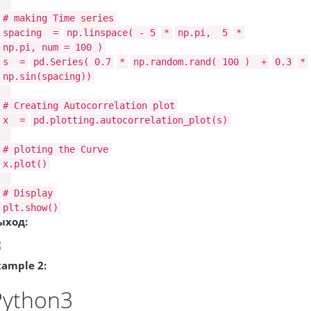
# making Time series
spacing
=
np.linspace(
-
5
*
np.pi,
5
*
np.pi, num
=
100
)
s
=
pd.Series(
0.7
*
np.random.rand(
100
)
+
0.3
*
np.sin(spacing))
# Creating Autocorrelation plot
x
=
pd.plotting.autocorrelation_plot(s)
# ploting the Curve
x.plot()
# Display
plt.show()
ыход:
xample 2:
Python3