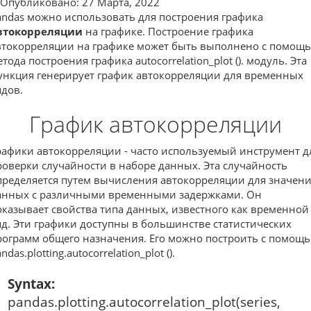
Опубликовано: 27 Марта, 2022
andas можно использовать для построения графика
втокорреляции
на графике. Построение графика
втокорреляции на графике может быть выполнено с помощ
тода построения графика autocorrelation_plot ().
модуль. Эта
ункция генерирует график автокорреляции для временных
ядов.
График автокорреляции
рафики автокорреляции - часто используемый инструмент д
роверки случайности в наборе данных. Эта случайность
пределяется путем вычисления автокорреляции для значен
анных с различными временными задержками. Он
оказывает свойства типа данных, известного как временной
яд. Эти графики доступны в большинстве статистических
рограмм общего назначения. Его можно построить с помощ
ndas.plotting.autocorrelation_plot ().
Syntax:
pandas.plotting.autocorrelation_plot(series,