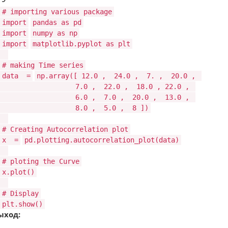
# importing various package
import
pandas as pd
import
numpy as np
import
matplotlib.pyplot as plt
# making Time series
data
=
np.array([
12.0
,
24.0
,
7.
,
20.0
,
7.0
,
22.0
,
18.0
,
22.0
,
6.0
,
7.0
,
20.0
,
13.0
,
8.0
,
5.0
,
8
])
# Creating Autocorrelation plot
x
=
pd.plotting.autocorrelation_plot(data)
# ploting the Curve
x.plot()
# Display
plt.show()
ыход: