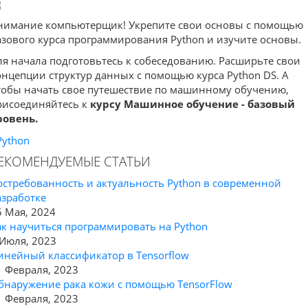
нимание компьютерщик! Укрепите свои основы с помощью
азового курса программирования Python и изучите основы.
ля начала подготовьтесь к собеседованию. Расширьте свои
онцепции структур данных с помощью курса Python DS. А
тобы начать свое путешествие по машинному обучению,
рисоединяйтесь к
курсу Машинное обучение - базовый
ровень.
Python
ЕКОМЕНДУЕМЫЕ СТАТЬИ
остребованность и актуальность Python в современной
азработке
5 Мая, 2024
ак научиться программировать на Python
 Июля, 2023
инейный классификатор в Tensorflow
1 Февраля, 2023
бнаружение рака кожи с помощью TensorFlow
1 Февраля, 2023