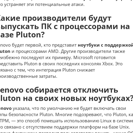
то устраняет эти потенциальные атаки.
Какие производители будут
выпускать ПК с процессорами на
азе Pluton?
enovo будет первой, кто представит
ноутбуки с поддержко
luton
и процессорами AMD. Другие производители также
еизбежно последуют их примеру. Microsoft готовится
редставить Pluton в своих последних
консолях Xbox. Это
вязано с тем, что интеграция Pluton снижает
роизводственные затраты.
Lenovo собирается отключить
luton на своих новых ноутбуках
enovo
указала, что по умолчанию не будет включать свои
ипы безопасности Pluton. Многие подозревают, что Pluton, к
 TPM, — это способ помешать использованию Linux в системе
то связано с отсутствием поддержки
платформ на базе Unix.