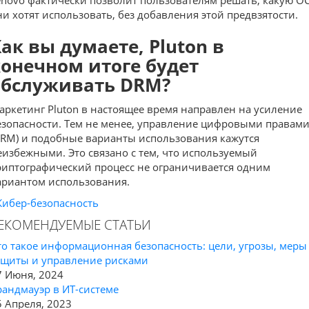
enovo фактически позволит пользователям решать, какую О
ни хотят использовать, без добавления этой предвзятости.
ак вы думаете, Pluton в
конечном итоге будет
обслуживать DRM?
аркетинг Pluton в настоящее время направлен на усиление
езопасности. Тем не менее,
управление цифровыми правам
DRM) и подобные варианты использования кажутся
еизбежными. Это связано с тем, что используемый
риптографический процесс не ограничивается одним
ариантом использования.
Кибер-безопасность
ЕКОМЕНДУЕМЫЕ СТАТЬИ
то такое информационная безопасность: цели, угрозы, меры
ащиты и управление рисками
7 Июня, 2024
рандмауэр в ИТ-системе
5 Апреля, 2023