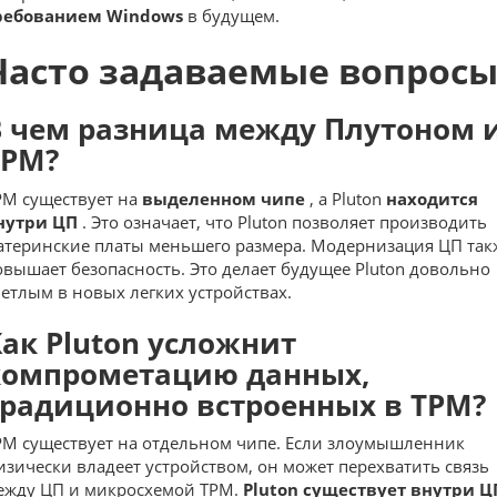
ребованием Windows
в будущем.
Часто задаваемые вопрос
В чем разница между Плутоном 
ТРМ?
PM
существует на
выделенном чипе
, а Pluton
находится
нутри ЦП
. Это означает, что Pluton позволяет производить
атеринские платы меньшего размера. Модернизация ЦП так
овышает безопасность. Это делает будущее Pluton довольно
ветлым в новых легких устройствах.
ак Pluton усложнит
компрометацию данных,
традиционно встроенных в TPM?
PM существует на отдельном чипе. Если злоумышленник
изически владеет устройством, он может перехватить связь
ежду
ЦП
и микросхемой TPM.
Pluton существует внутри Ц