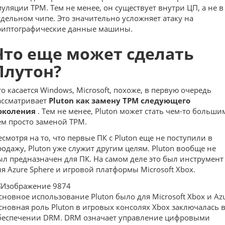
муляции TPM. Тем не менее, он существует внутри ЦП, а не в
тдельном чипе. Это значительно усложняет атаку на
риптографические данные машины.
Что еще может сделать
Плутон?
то касается Windows, Microsoft, похоже, в первую очередь
ассматривает
Pluton как замену TPM следующего
околения
. Тем не менее, Pluton может стать чем-то больши
ем просто заменой TPM.
есмотря на то, что первые ПК с Pluton еще не поступили в
родажу, Pluton уже служит другим целям. Pluton вообще не
ыл предназначен для ПК. На самом деле это был инструмент
ля Azure Sphere и игровой платформы Microsoft Xbox.
сновное использование Pluton было для Microsoft Xbox и Azu
сновная роль Pluton в игровых консолях Xbox заключалась 
беспечении DRM. DRM означает управление цифровыми