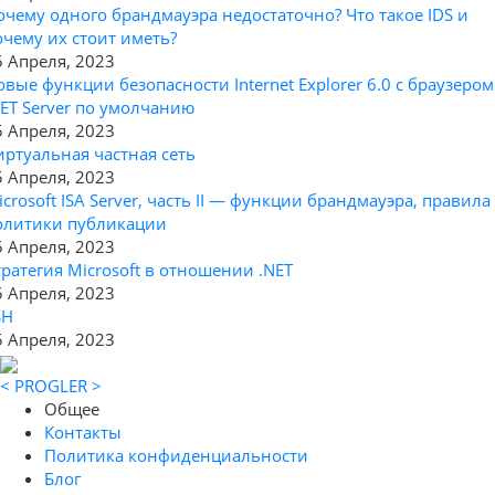
очему одного брандмауэра недостаточно? Что такое IDS и
очему их стоит иметь?
5 Апреля, 2023
овые функции безопасности Internet Explorer 6.0 с браузером
NET Server по умолчанию
5 Апреля, 2023
иртуальная частная сеть
5 Апреля, 2023
icrosoft ISA Server, часть II — функции брандмауэра, правила
олитики публикации
5 Апреля, 2023
тратегия Microsoft в отношении .NET
5 Апреля, 2023
SH
5 Апреля, 2023
< PROGLER >
Общее
Контакты
Политика конфиденциальности
Блог