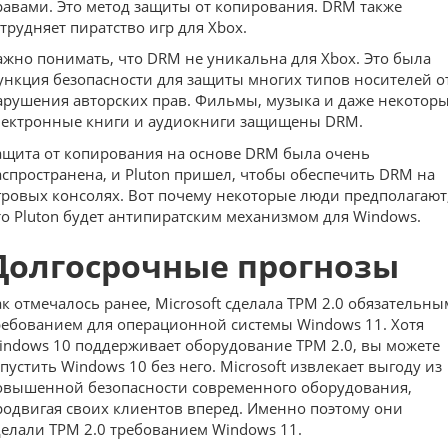
равами. Это метод защиты от копирования. DRM также
атрудняет пиратство игр для Xbox.
ажно понимать, что DRM не уникальна для Xbox. Это была
ункция безопасности для защиты многих типов носителей о
арушения авторских прав. Фильмы, музыка и даже некотор
лектронные книги и аудиокниги защищены DRM.
ащита от копирования на основе DRM была очень
аспространена, и Pluton пришел, чтобы обеспечить DRM на
гровых консолях. Вот почему некоторые люди предполагают
то Pluton будет антипиратским механизмом для Windows.
Долгосрочные прогнозы
ак отмечалось ранее, Microsoft сделала TPM 2.0 обязательны
ребованием для операционной системы Windows 11. Хотя
indows 10 поддерживает оборудование TPM 2.0, вы можете
апустить Windows 10 без него. Microsoft извлекает выгоду из
овышенной безопасности современного оборудования,
родвигая своих клиентов вперед. Именно поэтому они
делали TPM 2.0 требованием Windows 11.