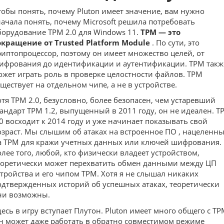
тобы понять, почему Pluton имеет значение, вам нужно
начала понять, почему Microsoft решила потребовать
борудование TPM 2.0 для Windows 11.
TPM — это
окращение от Trusted Platform Module
. По сути, это
риптопроцессор, поэтому он имеет множество целей, от
ифрования до идентификации и аутентификации. TPM такж
ожет играть роль в проверке целостности файлов. TPM
уществует на отдельном чипе, а не в устройстве.
отя TPM 2.0, безусловно, более безопасен, чем устаревший
тандарт TPM 1.2, выпущенный в 2011 году, он не идеален. T
.0 восходит к 2014 году и уже начинает показывать свой
озраст. Мы слышим об
атаках на встроенное ПО
, нацеленн
а TPM для кражи учетных данных или ключей шифрования.
олее того, любой, кто физически владеет устройством,
еоретически может перехватить обмен данными между ЦП
стройства и его чипом TPM. Хотя я не слышал никаких
одтвержденных историй об успешных атаках, теоретически
ни возможны.
десь в игру вступает Плутон. Pluton имеет много общего с TP
н может даже работать в обратно совместимом режиме