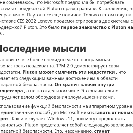
 не сомневаюсь, что Microsoft предпочла бы потребовать
истемы с поддержкой Pluton гораздо раньше. К сожалению, э
епрактично. Плутон все еще новичок. Только в этом году на
ыставке CES 2022 Lenovo
продемонстрировала
две системы с
оддержкой Pluton. Это было
первое знакомство с Pluton на
К
.
Последние мысли
тановится все более очевидным, что программная
езопасность неадекватна. TPM 2.0 демонстрирует свои
едостатки.
Pluton может смягчить эти недостатки
, что
елает его следующим важным достижением в области
ппаратной безопасности.
Он хранит ключи внутри
роцессора
, а не на отдельном чипе. Это значительно
атрудняет взлом оборудования злоумышленниками.
спользование функций безопасности на аппаратном уровне
 единственный способ для Microsoft не
отставать от новых
гроз
. Как и в случае с Windows 11, они могут продолжать
азвиваться. Pluton представляет собой следующую эволюци
ппаратной безопасности. Это, несомненно,
станет