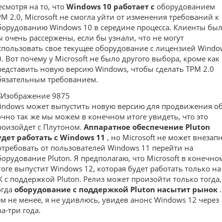
есмотря на то, что
Windows 10 работает с
оборудованием
PM 2.0, Microsoft не смогла уйти от изменения требований к
борудованию Windows 10 в середине процесса. Клиенты бы
ы очень рассержены, если бы узнали, что не могут
спользовать свое текущее оборудование с лицензией Windo
0. Вот почему у Microsoft не было другого выбора, кроме как
редставить новую версию Windows, чтобы сделать TPM 2.0
бязательным требованием.
indows может выпустить новую версию для продвижения об
очно так же мы можем в конечном итоге увидеть, что это
роизойдет с Плутоном.
Аппаратное обеспечение Pluton
удет работать с Windows 11
, но Microsoft не может внезап
отребовать от пользователей Windows 11 перейти на
борудование Pluton. Я предполагаю, что Microsoft в конечно
тоге выпустит Windows 12, которая будет работать только на
К с поддержкой Pluton. Релиз может произойти только тогда,
огда
оборудование с поддержкой Pluton насытит рынок
.
ем не менее, я не удивлюсь, увидев анонс Windows 12 через
а-три года.