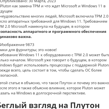
Опубликовано: 30 Марта, 2023
 неудовольствию многих людей, Microsoft включила TPM 2.0
исло аппаратных требований для Windows 11. Требованием
PM 2.0 Microsoft намекнула на будущее, в котором
езопасность аппаратного и программного обеспечения
динаково важна.
амки для фурнитуры; это новое!
ребование Windows 11 к оборудованию с TPM 2.0 может быт
олько началом. Microsoft уже говорит о будущем, в котором
indows будет использовать процессоры с поддержкой Pluton
режде всего, цель состоит в том, чтобы сделать ОС более
езопасной.
 этой статье я объясню, что такое Плутон и почему это важно
осле этого я также объясню влияние, которое Pluton может
казать на Windows в долгосрочной перспективе.
Беглый взгляд на Плутон