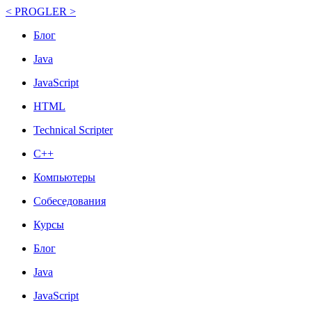
< PROGLER >
Блог
Java
JavaScript
HTML
Technical Scripter
C++
Компьютеры
Собеседования
Курсы
Блог
Java
JavaScript