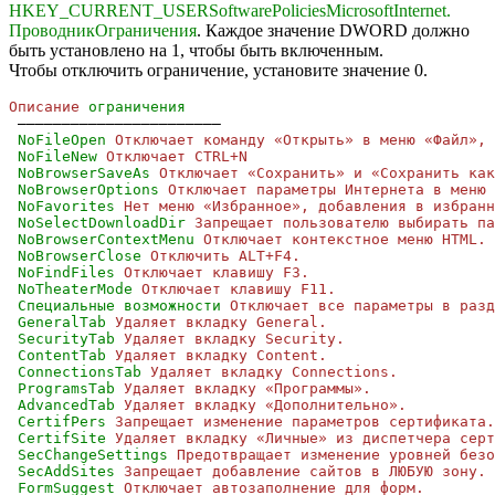
HKEY_CURRENT_USERSoftwarePoliciesMicrosoftInternet.
ПроводникОграничения
. Каждое значение DWORD должно
быть установлено на 1, чтобы быть включенным.
Чтобы отключить ограничение, установите значение 0.
Описание
ограничения
 ———————————————————————
NoFileOpen
Отключает команду «Открыть» в меню «Файл», 
NoFileNew
Отключает CTRL+N
NoBrowserSaveAs
Отключает «Сохранить» и «Сохранить как
NoBrowserOptions
Отключает параметры Интернета в меню 
NoFavorites
Нет меню «Избранное», добавления в избранн
NoSelectDownloadDir
Запрещает пользователю выбирать па
NoBrowserContextMenu
Отключает контекстное меню HTML.
NoBrowserClose
Отключить ALT+F4.
NoFindFiles
Отключает клавишу F3.
NoTheaterMode
Отключает клавишу F11.
Специальные возможности
Отключает все параметры в разд
GeneralTab
Удаляет вкладку General.
SecurityTab
Удаляет вкладку Security.
ContentTab
Удаляет вкладку Content.
ConnectionsTab
Удаляет вкладку Connections.
ProgramsTab
Удаляет вкладку «Программы».
AdvancedTab
Удаляет вкладку «Дополнительно».
CertifPers
Запрещает изменение параметров сертификата.
CertifSite
Удаляет вкладку «Личные» из диспетчера серт
SecChangeSettings
Предотвращает изменение уровней безо
SecAddSites
Запрещает добавление сайтов в ЛЮБУЮ зону.
FormSuggest
Отключает автозаполнение для форм.