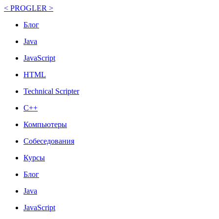
< PROGLER >
Блог
Java
JavaScript
HTML
Technical Scripter
C++
Компьютеры
Собеседования
Курсы
Блог
Java
JavaScript