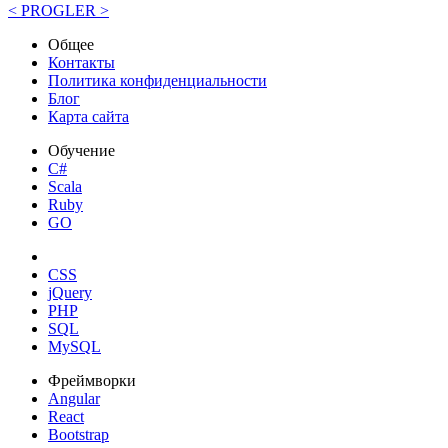
< PROGLER >
Общее
Контакты
Политика конфиденциальности
Блог
Карта сайта
Обучение
C#
Scala
Ruby
GO
CSS
jQuery
PHP
SQL
MySQL
Фреймворки
Angular
React
Bootstrap