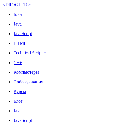
< PROGLER >
Блог
Java
JavaScript
HTML
Technical Scripter
C++
Компьютеры
Собеседования
Курсы
Блог
Java
JavaScript