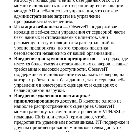
на доступ только для чтения к базе данных AD. Это
можно использовать для интеграции аутентификации
между AD и веб-консолью управления, что снижает
административные затраты на управление
программным обеспечением.
Изоляция веб-консоли —
ObserveIT поддерживает
изоляцию веб-консоли управления от серверной части
базы данных и отслеживаемых клиентов. Они
рекомендуют эту изоляцию для развертываний на
уровне предприятия, но это хорошая практика
безопасности независимо от вашей организации.
Внедрение для крупного предприятия —
в средах, где
имеется более тысячи отслеживаемых серверов, а также
требования к высокой доступности, ObserveIT
поддерживает использование нескольких серверов, на
которых работают как база данных, так и серверы веб-
управления в кластерных сценариях и сценариях с
балансировкой нагрузки.
Внедрение удаленного поставщика/
привилегированного доступа.
В качестве одного из
наиболее распространенных сценариев ObserveIT
можно развернуть в сочетании с решением VPN/SSL с
помощью Citrix или служб терминалов, чтобы
предоставить удаленным поставщикам, ИТ-поддержке и
другим привилегированным пользователям доступ к