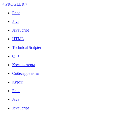
< PROGLER >
Блог
Java
JavaScript
HTML
Technical Scripter
C++
Компьютеры
Собеседования
Курсы
Блог
Java
JavaScript