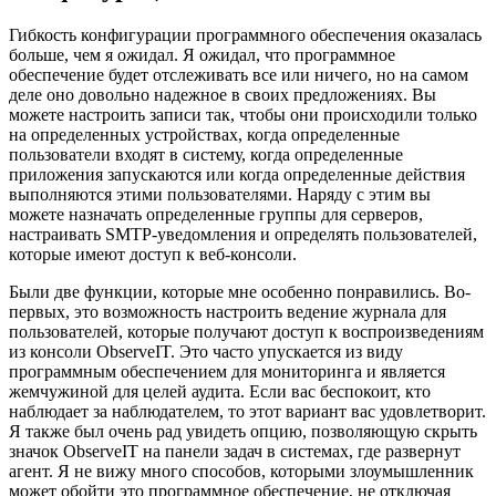
Гибкость конфигурации программного обеспечения оказалась
больше, чем я ожидал. Я ожидал, что программное
обеспечение будет отслеживать все или ничего, но на самом
деле оно довольно надежное в своих предложениях. Вы
можете настроить записи так, чтобы они происходили только
на определенных устройствах, когда определенные
пользователи входят в систему, когда определенные
приложения запускаются или когда определенные действия
выполняются этими пользователями. Наряду с этим вы
можете назначать определенные группы для серверов,
настраивать SMTP-уведомления и определять пользователей,
которые имеют доступ к веб-консоли.
Были две функции, которые мне особенно понравились. Во-
первых, это возможность настроить ведение журнала для
пользователей, которые получают доступ к воспроизведениям
из консоли ObserveIT. Это часто упускается из виду
программным обеспечением для мониторинга и является
жемчужиной для целей аудита. Если вас беспокоит, кто
наблюдает за наблюдателем, то этот вариант вас удовлетворит.
Я также был очень рад увидеть опцию, позволяющую скрыть
значок ObserveIT на панели задач в системах, где развернут
агент. Я не вижу много способов, которыми злоумышленник
может обойти это программное обеспечение, не отключая