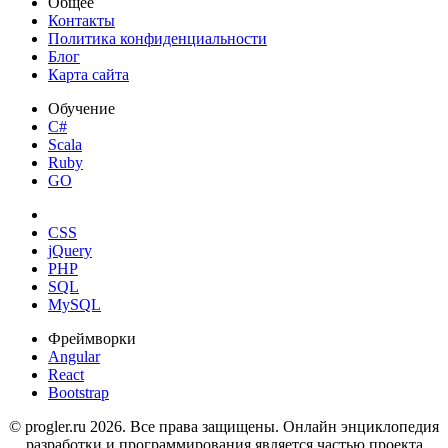
Общее
Контакты
Политика конфиденциальности
Блог
Карта сайта
Обучение
C#
Scala
Ruby
GO
CSS
jQuery
PHP
SQL
MySQL
Фреймворки
Angular
React
Bootstrap
© progler.ru 2026. Все права защищены. Онлайн энциклопедия
разработки и программирования является частью проекта