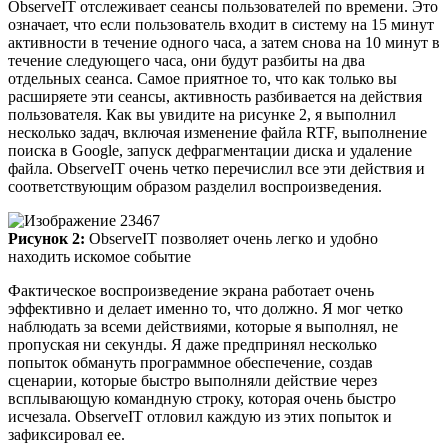
ObserveIT отслеживает сеансы пользователей по времени. Это
означает, что если пользователь входит в систему на 15 минут
активности в течение одного часа, а затем снова на 10 минут в
течение следующего часа, они будут разбиты на два
отдельных сеанса. Самое приятное то, что как только вы
расширяете эти сеансы, активность разбивается на действия
пользователя. Как вы увидите на рисунке 2, я выполнил
несколько задач, включая изменение файла RTF, выполнение
поиска в Google, запуск дефрагментации диска и удаление
файла. ObserveIT очень четко перечислил все эти действия и
соответствующим образом разделил воспроизведения.
Рисунок 2:
ObserveIT позволяет очень легко и удобно
находить искомое событие
Фактическое воспроизведение экрана работает очень
эффективно и делает именно то, что должно. Я мог четко
наблюдать за всеми действиями, которые я выполнял, не
пропуская ни секунды. Я даже предпринял несколько
попыток обмануть программное обеспечение, создав
сценарии, которые быстро выполняли действие через
всплывающую командную строку, которая очень быстро
исчезала. ObserveIT отловил каждую из этих попыток и
зафиксировал ее.