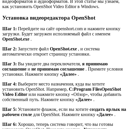
видеоформатов и аудиоформатов. В этой статье мы узнаем,
как установить OpenShot Video Editor в Windows.
Установка видеоредактора OpenShot
Шаг 1:
Перейдите на сайт openshort.com и нажмите кнопку
загрузки. Будет загружен исполняемый файл с именем
OpenShot.exe
.
Шаг 2:
Запустите файл
OpenShot.exe
, и система
автоматически откроет страницу установки.
Шаг 3:
Вы увидите два переключателя,
я принимаю
соглашение
и
не принимаю соглашение
.
Примите условия
установки. Нажмите кнопку
«Далее»
.
Шаг 4:
Выберите место назначения, куда вы хотите
установить OpenShot. Например,
C:Program FilesOpenShot
Video Editor
или нажмите кнопку «Обзор», чтобы добавить
собственный путь. Нажмите кнопку
«Далее»
.
Шаг 5:
Установите флажок, если вы хотите
создать ярлык на
рабочем столе
для OpenShot. Нажмите кнопку
«Далее»
.
Шаг 6:
Хорошо, теперь система говорит, что вы готовы