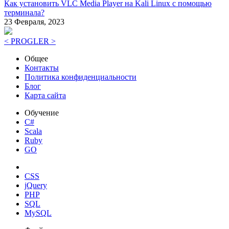
Как установить VLC Media Player на Kali Linux с помощью
терминала?
23 Февраля, 2023
< PROGLER >
Общее
Контакты
Политика конфиденциальности
Блог
Карта сайта
Обучение
C#
Scala
Ruby
GO
CSS
jQuery
PHP
SQL
MySQL