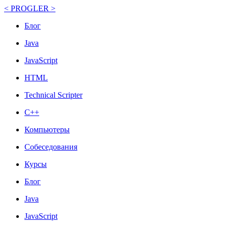
< PROGLER >
Блог
Java
JavaScript
HTML
Technical Scripter
C++
Компьютеры
Собеседования
Курсы
Блог
Java
JavaScript