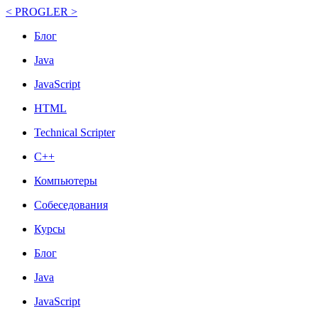
< PROGLER >
Блог
Java
JavaScript
HTML
Technical Scripter
C++
Компьютеры
Собеседования
Курсы
Блог
Java
JavaScript