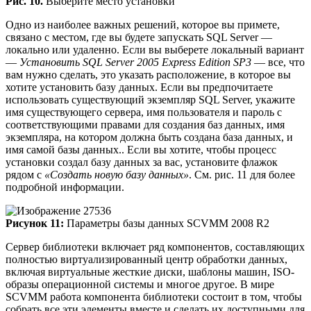
Рис. 10.
Выберите место установки
Одно из наиболее важных решений, которое вы примете,
связано с местом, где вы будете запускать SQL Server —
локально или удаленно. Если вы выберете локальный вариант
—
Установить SQL Server 2005 Express Edition SP3
— все, что
вам нужно сделать, это указать расположение, в которое вы
хотите установить базу данных. Если вы предпочитаете
использовать существующий экземпляр SQL Server, укажите
имя существующего сервера, имя пользователя и пароль с
соответствующими правами для создания баз данных, имя
экземпляра, на котором должна быть создана база данных, и
имя самой базы данных.. Если вы хотите, чтобы процесс
установки создал базу данных за вас, установите флажок
рядом с
«Создать новую базу данных»
. См. рис. 11 для более
подробной информации.
Рисунок 11:
Параметры базы данных SCVMM 2008 R2
Сервер библиотеки включает ряд компонентов, составляющих
полностью виртуализированный центр обработки данных,
включая виртуальные жесткие диски, шаблоны машин, ISO-
образы операционной системы и многое другое. В мире
SCVMM работа компонента библиотеки состоит в том, чтобы
собрать все эти элементы вместе и сделать их доступными для