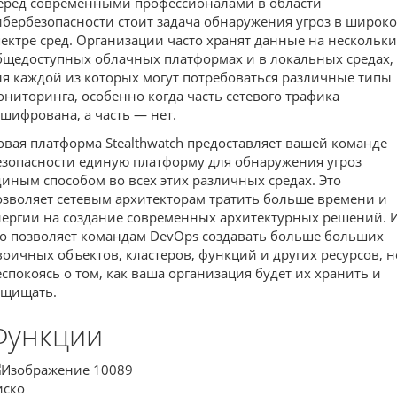
еред современными профессионалами в области
ибербезопасности стоит задача обнаружения угроз в широк
пектре сред. Организации часто хранят данные на нескольк
бщедоступных облачных платформах и в локальных средах,
ля каждой из которых могут потребоваться различные типы
ониторинга, особенно когда часть сетевого трафика
ашифрована, а часть — нет.
овая платформа Stealthwatch предоставляет вашей команде
езопасности единую платформу для обнаружения угроз
диным способом во всех этих различных средах. Это
озволяет сетевым архитекторам тратить больше времени и
нергии на создание современных архитектурных решений. 
то позволяет командам DevOps создавать больше больших
воичных объектов, кластеров, функций и других ресурсов, н
еспокоясь о том, как ваша организация будет их хранить и
ащищать.
Функции
иско