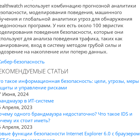
tealthwatch использует комбинацию прогнозной аналитики
езопасности, моделирования поведения, машинного
бучения и глобальной аналитики угроз для обнаружения
редоносных программ. У них есть около 100 эвристик
оделирования поведения безопасности, которые они
спользуют для анализа поведения трафика, таких как
канирование, вход в систему методом грубой силы и
одозрение на накопление или потерю данных.
Кибер-безопасность
ЕКОМЕНДУЕМЫЕ СТАТЬИ
то такое информационная безопасность: цели, угрозы, меры
ащиты и управление рисками
7 Июня, 2024
рандмауэр в ИТ-системе
5 Апреля, 2023
очему одного брандмауэра недостаточно? Что такое IDS и
очему их стоит иметь?
5 Апреля, 2023
овые функции безопасности Internet Explorer 6.0 с браузером
NET Server по умолчанию