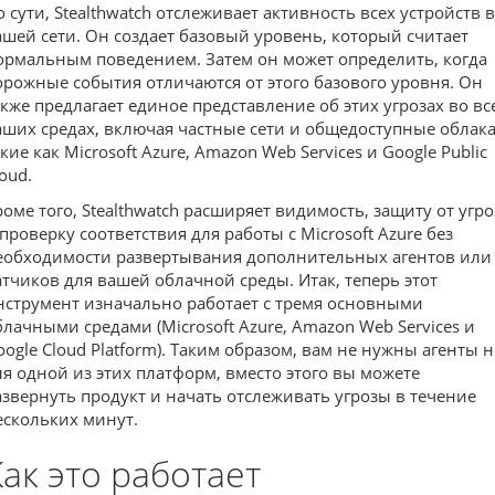
о сути, Stealthwatch отслеживает активность всех устройств в
ашей сети. Он создает базовый уровень, который считает
ормальным поведением. Затем он может определить, когда
орожные события отличаются от этого базового уровня. Он
акже предлагает единое представление об этих угрозах во вс
аших средах, включая частные сети и общедоступные облака
кие как Microsoft Azure, Amazon Web Services и Google Public
oud.
роме того, Stealthwatch расширяет видимость, защиту от угро
 проверку соответствия для работы с Microsoft Azure без
еобходимости развертывания дополнительных агентов или
атчиков для вашей облачной среды. Итак, теперь этот
нструмент изначально работает с тремя основными
блачными средами (Microsoft Azure, Amazon Web Services и
oogle Cloud Platform). Таким образом, вам не нужны агенты 
ля одной из этих платформ, вместо этого вы можете
азвернуть продукт и начать отслеживать угрозы в течение
ескольких минут.
Как это работает